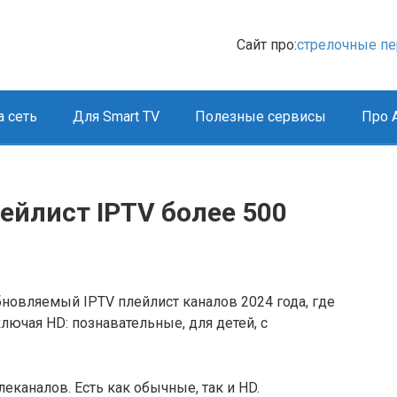
Сайт про:
стрелочные п
 сеть
Для Smart TV
Полезные сервисы
Про A
йлист IPTV более 500
новляемый IPTV плейлист каналов 2024 года, где
ключая HD: познавательные, для детей, с
леканалов. Есть как обычные, так и HD.