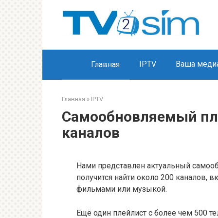
Перейти
к
контенту
IPTV
Ваша медиа
Главная
Главная
»
IPTV
Самообновляемый пле
каналов
Нами представлен актуальный самооб
получится найти около 200 каналов, в
фильмами или музыкой.
Ещё один плейлист с более чем 500 те