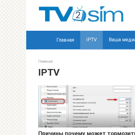
Перейти
к
контенту
IPTV
Ваша медиа
Главная
Главная
IPTV
IPTV
Причины почему может тормозит