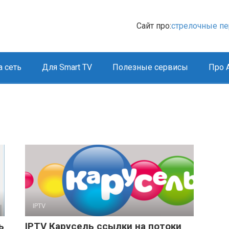
Сайт про:
стрелочные п
 сеть
Для Smart TV
Полезные сервисы
Про A
IPTV
ь
IPTV Карусель ссылки на потоки