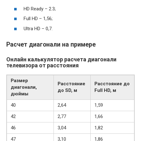
HD Ready – 2.3;
Full HD – 1,56;
Ultra HD – 0,7.
Расчет диагонали на примере
Онлайн калькулятор расчета диагонали
телевизора от расстояния
Размер
Расстояние
Расстояние до
диагонали,
до SD, м
Full HD, м
дюймы
40
2,64
1,59
42
2,77
1,66
46
3,04
1,82
47
3,10
1,86