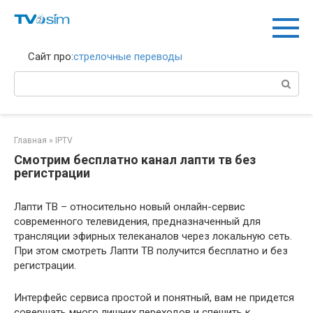
Перейти
к
контенту
Сайт про:
стрелочные переводы
Поиск:
Главная
»
IPTV
Смотрим бесплатно канал лапти тв без
регистрации
Лапти ТВ – относительно новый онлайн-сервис
современного телевидения, предназначенный для
трансляции эфирных телеканалов через локальную сеть.
При этом смотреть Лапти ТВ получится бесплатно и без
регистрации.
Интерфейс сервиса простой и понятный, вам не придется
совершать много лишних переходов и спешить к